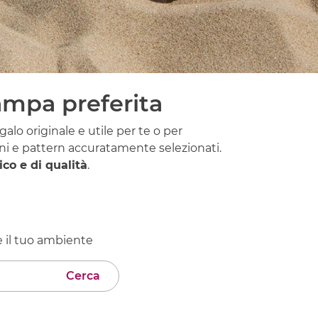
tampa preferita
alo originale e utile per te o per
ini e pattern accuratamente selezionati.
co e di qualità
.
re il tuo ambiente