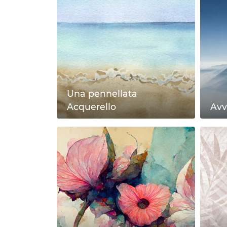
Una pennellata
Acquerello
Avv