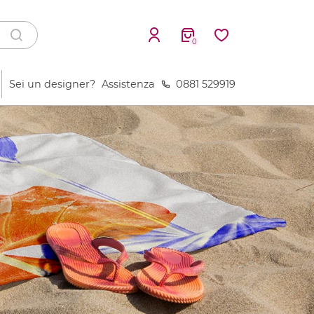
0
Sei un designer?
Assistenza
0881 529919