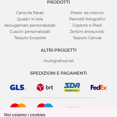
PRODOTTI
Carta da Parati
Poster da interno
Quadri in tela
Pannelli fotografici
Asciugamani personalizzati
Coperte e Plaid
Cuscini personalizzati
Zerbini antiscivolo
Tessuto Ecopelle
Tessuto Canvas
ALTRI PROGETTI
multigrafica.net
SPEDIZIONI E PAGAMENTI
Noi usiamo i cookies
Noi usiamo i cookies