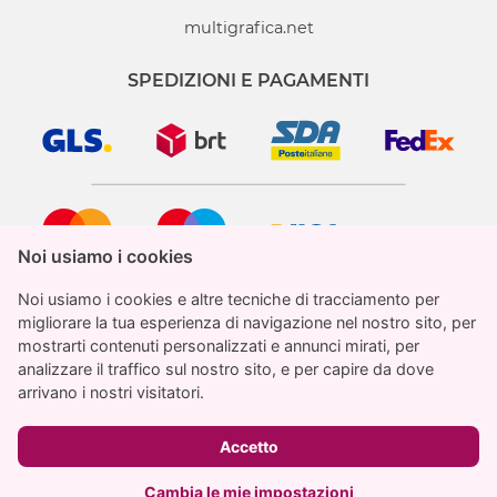
multigrafica.net
SPEDIZIONI E PAGAMENTI
Noi usiamo i cookies
Noi usiamo i cookies
Noi usiamo i cookies e altre tecniche di tracciamento per
Noi usiamo i cookies e altre tecniche di tracciamento per
migliorare la tua esperienza di navigazione nel nostro sito, per
migliorare la tua esperienza di navigazione nel nostro sito, per
mostrarti contenuti personalizzati e annunci mirati, per
mostrarti contenuti personalizzati e annunci mirati, per
analizzare il traffico sul nostro sito, e per capire da dove
analizzare il traffico sul nostro sito, e per capire da dove
StampaParati.it è un marchio registrato di proprietà
arrivano i nostri visitatori.
arrivano i nostri visitatori.
di Multigrafica Adv SRL
€ 30.01
Totale
IVA inclusa
© 2026 stampaparati.it
Accetto
Accetto
info@stampaparati.it
Aggiungi al carrello
Cambia le mie impostazioni
Cambia le mie impostazioni
P.IVA IT03186970715