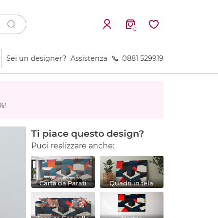
0
Sei un designer?
Assistenza
0881 529919
%!
Ti piace questo design?
Puoi realizzare anche:
Carta da Parati
Quadri in tela