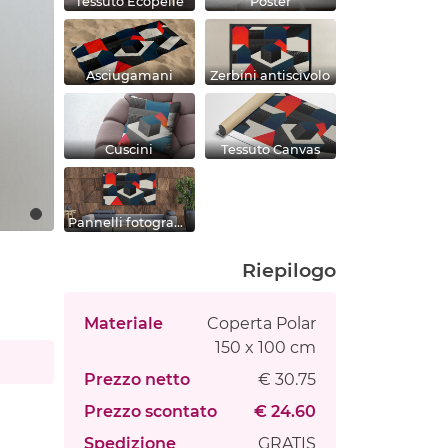
Tessuto Ecopelle
Poster
Asciugamani
Zerbini antiscivolo
Cuscini
Tessuto Canvas
Pannelli fotografici
Riepilogo
Materiale
Coperta Polar
150 x 100 cm
Prezzo netto
€ 30.75
Prezzo scontato
€ 24.60
Spedizione
GRATIS