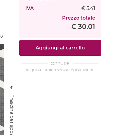
IVA
€ 5.41
Prezzo totale
€ 30.01
50
Aggiungi al carrello
OPPURE
Acquisto rapido senza registrazione
Trascina per spostare