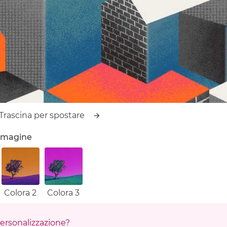
Trascina per spostare
'immagine
Colora 2
Colora 3
 personalizzazione?