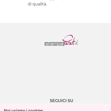
di qualità.
SEGUICI SU
Noi usiamo i cookies
Noi usiamo i cookies