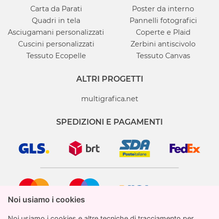
Carta da Parati
Poster da interno
Quadri in tela
Pannelli fotografici
Asciugamani personalizzati
Coperte e Plaid
Cuscini personalizzati
Zerbini antiscivolo
Tessuto Ecopelle
Tessuto Canvas
ALTRI PROGETTI
multigrafica.net
SPEDIZIONI E PAGAMENTI
Noi usiamo i cookies
Noi usiamo i cookies
Noi usiamo i cookies e altre tecniche di tracciamento per
Noi usiamo i cookies e altre tecniche di tracciamento per