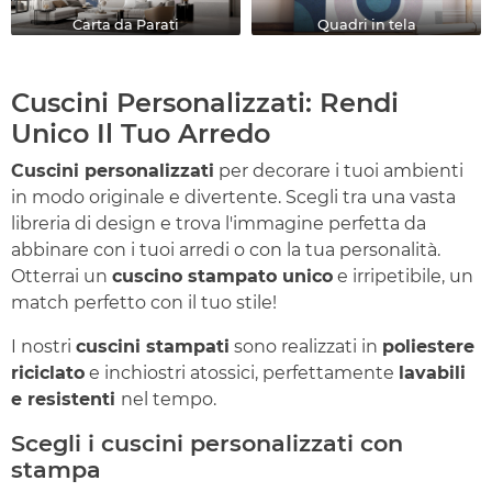
Carta da Parati
Quadri in tela
Cuscini Personalizzati: Rendi
Unico Il Tuo Arredo
Cuscini personalizzati
per decorare i tuoi ambienti
in modo originale e divertente. Scegli tra una vasta
libreria di design e trova l'immagine perfetta da
abbinare con i tuoi arredi o con la tua personalità.
Otterrai un
cuscino stampato unico
e irripetibile, un
match perfetto con il tuo stile!
I nostri
cuscini stampati
sono realizzati in
poliestere
riciclato
e inchiostri atossici, perfettamente
lavabili
e resistenti
nel tempo.
Scegli i cuscini personalizzati con
stampa