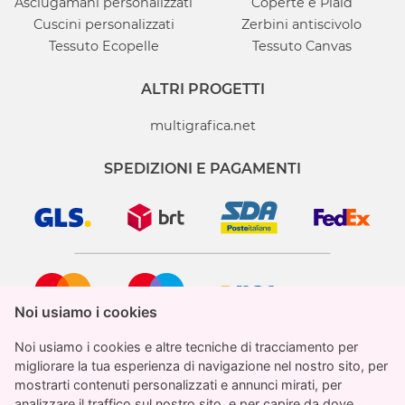
Asciugamani personalizzati
Coperte e Plaid
Cuscini personalizzati
Zerbini antiscivolo
Tessuto Ecopelle
Tessuto Canvas
ALTRI PROGETTI
multigrafica.net
SPEDIZIONI E PAGAMENTI
Noi usiamo i cookies
Noi usiamo i cookies
Noi usiamo i cookies e altre tecniche di tracciamento per
Noi usiamo i cookies e altre tecniche di tracciamento per
migliorare la tua esperienza di navigazione nel nostro sito, per
migliorare la tua esperienza di navigazione nel nostro sito, per
mostrarti contenuti personalizzati e annunci mirati, per
mostrarti contenuti personalizzati e annunci mirati, per
analizzare il traffico sul nostro sito, e per capire da dove
analizzare il traffico sul nostro sito, e per capire da dove