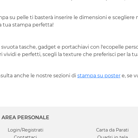
a su pelle ti basterà inserire le dimensioni e scegliere m
la tua stampa perfetta!
se, svuota tasche, gadget e portachiavi con l'ecopelle per
vividi e perfetti, scegli la texture che preferisci per la t
nsulta anche le nostre sezioni di
stampa su poster
e, se v
AREA PERSONALE
Login/Registrati
Carta da Parati
Contattaci
Quadri in tela