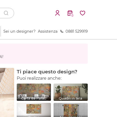
0
Sei un designer?
Assistenza
0881 529919
%!
Ti piace questo design?
Puoi realizzare anche:
Carta da Parati
Quadri in tela