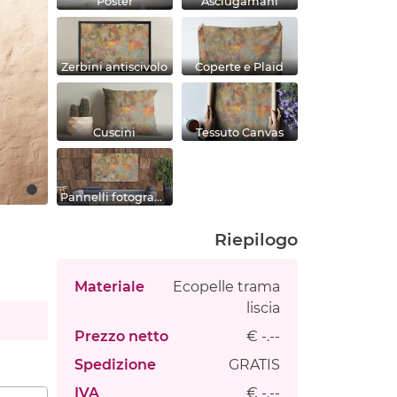
Poster
Asciugamani
Zerbini antiscivolo
Coperte e Plaid
Cuscini
Tessuto Canvas
Pannelli fotografici
Riepilogo
Materiale
Ecopelle trama
liscia
Prezzo netto
€ -.--
Spedizione
GRATIS
IVA
€ -.--