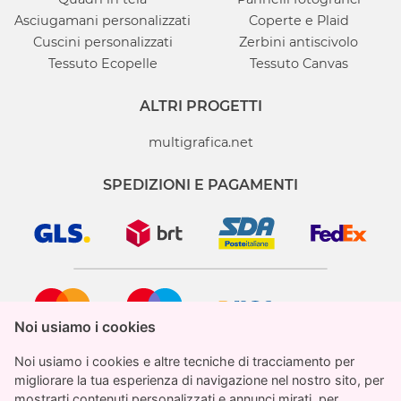
Asciugamani personalizzati
Coperte e Plaid
Cuscini personalizzati
Zerbini antiscivolo
Tessuto Ecopelle
Tessuto Canvas
ALTRI PROGETTI
multigrafica.net
SPEDIZIONI E PAGAMENTI
Noi usiamo i cookies
Noi usiamo i cookies
Noi usiamo i cookies e altre tecniche di tracciamento per
Noi usiamo i cookies e altre tecniche di tracciamento per
migliorare la tua esperienza di navigazione nel nostro sito, per
migliorare la tua esperienza di navigazione nel nostro sito, per
mostrarti contenuti personalizzati e annunci mirati, per
mostrarti contenuti personalizzati e annunci mirati, per