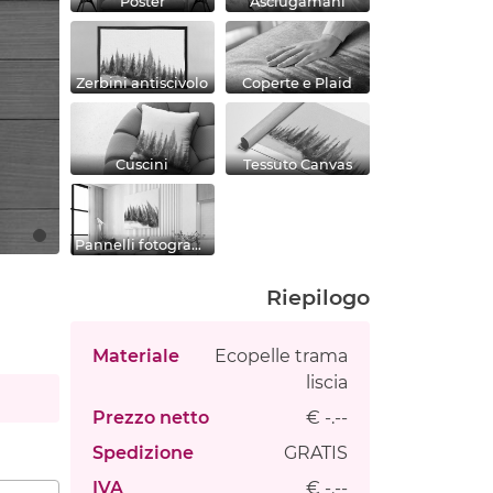
Poster
Asciugamani
Zerbini antiscivolo
Coperte e Plaid
Cuscini
Tessuto Canvas
Pannelli fotografici
Riepilogo
Materiale
Ecopelle trama
liscia
Prezzo netto
€ -.--
Spedizione
GRATIS
IVA
€ -.--