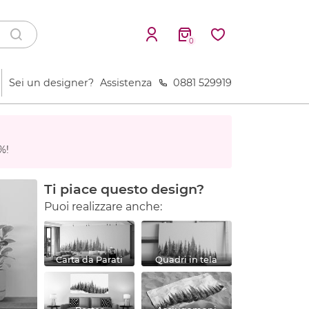
0
Sei un designer?
Assistenza
0881 529919
%!
Ti piace questo design?
Puoi realizzare anche:
Carta da Parati
Quadri in tela