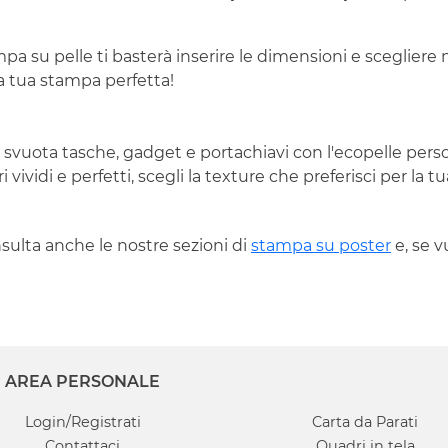
a su pelle ti basterà inserire le dimensioni e scegliere m
la tua stampa perfetta!
se, svuota tasche, gadget e portachiavi con l'ecopelle per
vividi e perfetti, scegli la texture che preferisci per la t
nsulta anche le nostre sezioni di
stampa su poster
e, se v
AREA PERSONALE
Login/Registrati
Carta da Parati
Contattaci
Quadri in tela