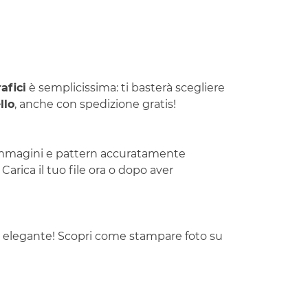
afici
è semplicissima: ti basterà scegliere
llo
, anche con spedizione gratis!
i immagini e pattern accuratamente
rica il tuo file ora o dopo aver
ed elegante! Scopri come stampare foto su