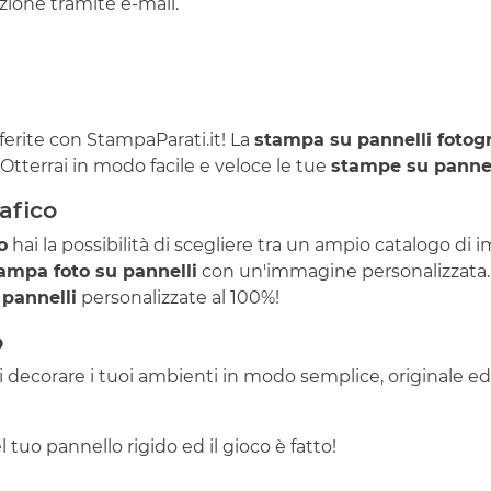
ione tramite e-mail.
eferite con StampaParati.it! La
stampa su pannelli fotogr
o! Otterrai in modo facile e veloce le tue
stampe su panne
afico
o
hai la possibilità di scegliere tra un ampio catalogo d
ampa foto su pannelli
con un'immagine personalizzata. Ca
pannelli
personalizzate al 100%!
o
ai decorare i tuoi ambienti in modo semplice, originale 
el tuo pannello rigido ed il gioco è fatto!