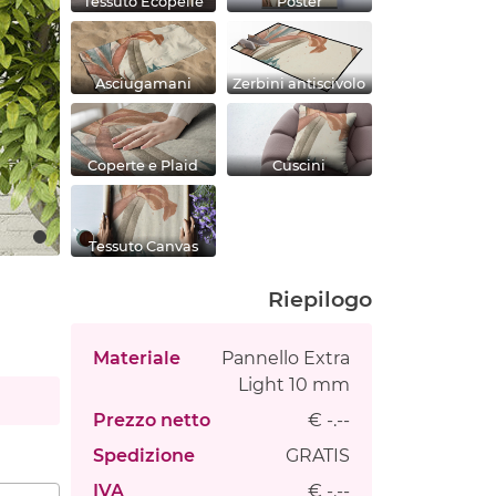
Tessuto Ecopelle
Poster
Asciugamani
Zerbini antiscivolo
Coperte e Plaid
Cuscini
Tessuto Canvas
Riepilogo
Materiale
Pannello Extra
Light 10 mm
Prezzo netto
€ -.--
Spedizione
GRATIS
IVA
€ -.--