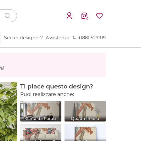
0
Sei un designer?
Assistenza
0881 529919
%!
Ti piace questo design?
Puoi realizzare anche:
Carta da Parati
Quadri in tela