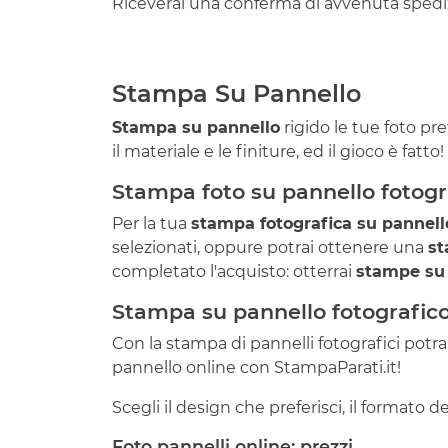
Riceverai una conferma di avvenuta spediz
Stampa Su Pannello
Stampa su pannello
rigido le tue foto pr
il materiale e le finiture, ed il gioco è fatt
Stampa foto su pannello fotogr
Per la tua
stampa fotografica su pannell
selezionati, oppure potrai ottenere una
st
completato l'acquisto: otterrai
stampe su 
Stampa su pannello fotografic
Con la stampa di pannelli fotografici potr
pannello online con StampaParati.it!
Scegli il design che preferisci, il formato d
Foto pannelli online: prezzi