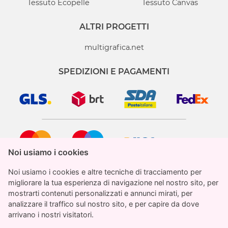
Tessuto Ecopelle
Tessuto Canvas
ALTRI PROGETTI
multigrafica.net
SPEDIZIONI E PAGAMENTI
Noi usiamo i cookies
Noi usiamo i cookies
Noi usiamo i cookies e altre tecniche di tracciamento per
Noi usiamo i cookies e altre tecniche di tracciamento per
migliorare la tua esperienza di navigazione nel nostro sito, per
migliorare la tua esperienza di navigazione nel nostro sito, per
mostrarti contenuti personalizzati e annunci mirati, per
mostrarti contenuti personalizzati e annunci mirati, per
analizzare il traffico sul nostro sito, e per capire da dove
analizzare il traffico sul nostro sito, e per capire da dove
StampaParati.it è un marchio registrato di proprietà
arrivano i nostri visitatori.
arrivano i nostri visitatori.
di Multigrafica Adv SRL
€ 27.23
Totale
IVA inclusa