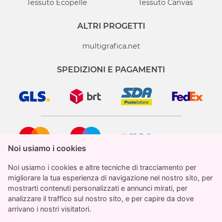
Tessuto Ecopelle
Tessuto Canvas
ALTRI PROGETTI
multigrafica.net
SPEDIZIONI E PAGAMENTI
Noi usiamo i cookies
Noi usiamo i cookies
Noi usiamo i cookies e altre tecniche di tracciamento per
Noi usiamo i cookies e altre tecniche di tracciamento per
migliorare la tua esperienza di navigazione nel nostro sito, per
migliorare la tua esperienza di navigazione nel nostro sito, per
mostrarti contenuti personalizzati e annunci mirati, per
mostrarti contenuti personalizzati e annunci mirati, per
analizzare il traffico sul nostro sito, e per capire da dove
analizzare il traffico sul nostro sito, e per capire da dove
StampaParati.it è un marchio registrato di proprietà
arrivano i nostri visitatori.
arrivano i nostri visitatori.
di Multigrafica Adv SRL
€ 27.23
Totale
IVA inclusa