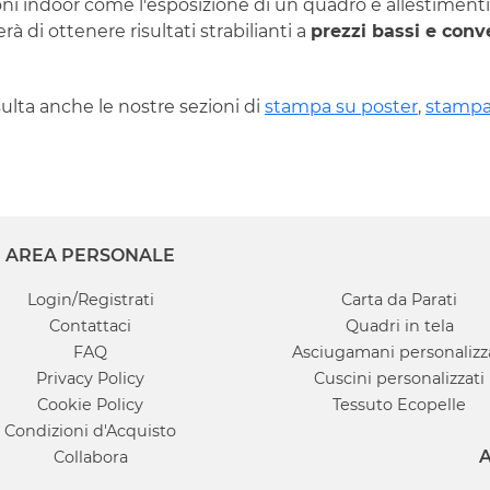
oni indoor come l'esposizione di un quadro e allestimenti
 di ottenere risultati strabilianti a
prezzi bassi e conv
ulta anche le nostre sezioni di
stampa su poster
,
stampa
AREA PERSONALE
Login/Registrati
Carta da Parati
Contattaci
Quadri in tela
FAQ
Asciugamani personalizz
Privacy Policy
Cuscini personalizzati
Cookie Policy
Tessuto Ecopelle
Condizioni d'Acquisto
A
Collabora