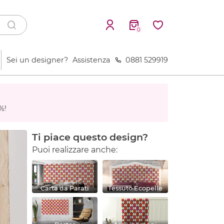
0
Sei un designer?
Assistenza
0881 529919
%!
Ti piace questo design?
Puoi realizzare anche:
Carta da Parati
Tessuto Ecopelle