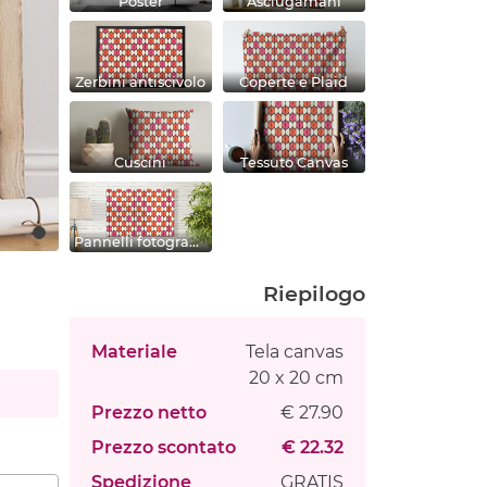
Poster
Asciugamani
Zerbini antiscivolo
Coperte e Plaid
Cuscini
Tessuto Canvas
Pannelli fotografici
Riepilogo
Materiale
Tela canvas
20 x 20 cm
Prezzo netto
€ 27.90
Prezzo scontato
€ 22.32
Spedizione
GRATIS