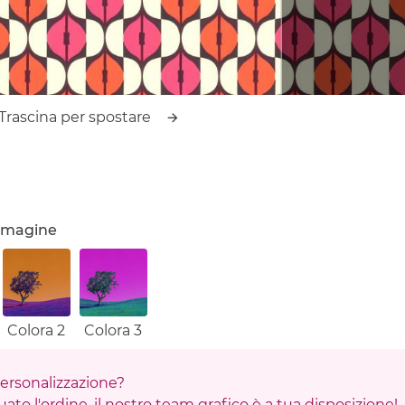
Trascina per spostare
'immagine
Colora 2
Colora 3
 personalizzazione?
ato l'ordine, il nostro team grafico è a tua disposizione!