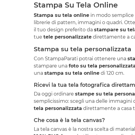
Stampa Su Tela Online
Stampa su tela online
in modo semplice e
librerie di pattern, immagini o quadri. Ot
il tuo design preferito da
stampare su tel
tue
tele personalizzate
direttamente a cas
Stampa su tela personalizzata
Con StampaParati potrai ottenere una
st
stampare una
foto su tela personalizzat
una
stampa su tela online
di 120 cm.
Ricevi la tua tela fotografica diretta
Da oggi ordinare
stampe su tela persona
semplicissimo: scegli una delle immagini da
tela personalizzata
direttamente a casa tu
Che cosa è la tela canvas?
La tela canvas è la nostra scelta di mater