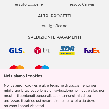
Tessuto Ecopelle
Tessuto Canvas
ALTRI PROGETTI
multigrafica.net
SPEDIZIONI E PAGAMENTI
Noi usiamo i cookies
Noi usiamo i cookies
Noi usiamo i cookies e altre tecniche di tracciamento per
Noi usiamo i cookies e altre tecniche di tracciamento per
migliorare la tua esperienza di navigazione nel nostro sito, per
migliorare la tua esperienza di navigazione nel nostro sito, per
mostrarti contenuti personalizzati e annunci mirati, per
mostrarti contenuti personalizzati e annunci mirati, per
analizzare il traffico sul nostro sito, e per capire da dove
analizzare il traffico sul nostro sito, e per capire da dove
StampaParati.it è un marchio registrato di proprietà
arrivano i nostri visitatori.
arrivano i nostri visitatori.