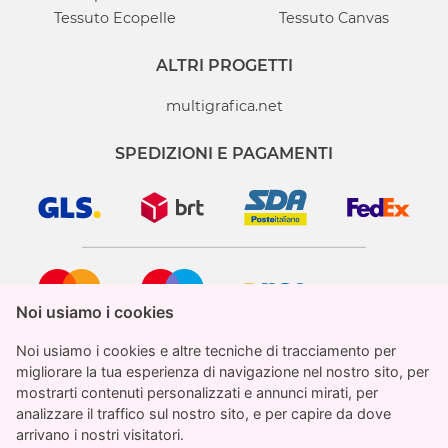
Tessuto Ecopelle
Tessuto Canvas
ALTRI PROGETTI
multigrafica.net
SPEDIZIONI E PAGAMENTI
Noi usiamo i cookies
Noi usiamo i cookies
Noi usiamo i cookies e altre tecniche di tracciamento per
Noi usiamo i cookies e altre tecniche di tracciamento per
migliorare la tua esperienza di navigazione nel nostro sito, per
migliorare la tua esperienza di navigazione nel nostro sito, per
mostrarti contenuti personalizzati e annunci mirati, per
mostrarti contenuti personalizzati e annunci mirati, per
analizzare il traffico sul nostro sito, e per capire da dove
analizzare il traffico sul nostro sito, e per capire da dove
StampaParati.it è un marchio registrato di proprietà
arrivano i nostri visitatori.
arrivano i nostri visitatori.