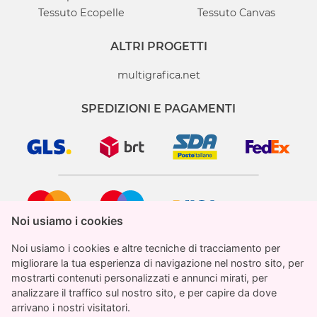
Tessuto Ecopelle
Tessuto Canvas
ALTRI PROGETTI
multigrafica.net
SPEDIZIONI E PAGAMENTI
Noi usiamo i cookies
Noi usiamo i cookies
Noi usiamo i cookies e altre tecniche di tracciamento per
Noi usiamo i cookies e altre tecniche di tracciamento per
migliorare la tua esperienza di navigazione nel nostro sito, per
migliorare la tua esperienza di navigazione nel nostro sito, per
mostrarti contenuti personalizzati e annunci mirati, per
mostrarti contenuti personalizzati e annunci mirati, per
analizzare il traffico sul nostro sito, e per capire da dove
analizzare il traffico sul nostro sito, e per capire da dove
StampaParati.it è un marchio registrato di proprietà
arrivano i nostri visitatori.
arrivano i nostri visitatori.