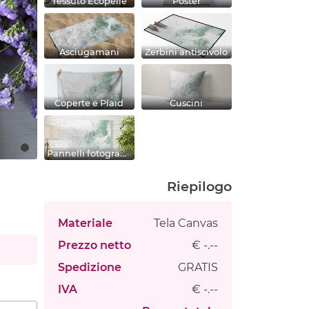
Tessuto Ecopelle
Poster
Asciugamani
Zerbini antiscivolo
Coperte e Plaid
Cuscini
Pannelli fotografici
Riepilogo
Materiale
Tela Canvas
Prezzo netto
€ -.--
Spedizione
GRATIS
IVA
€ -.--