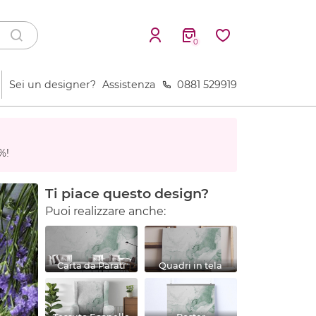
0
Sei un designer?
Assistenza
0881 529919
%!
Ti piace questo design?
Puoi realizzare anche:
Carta da Parati
Quadri in tela