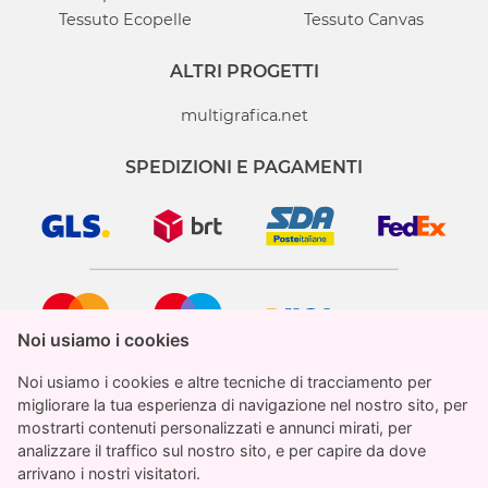
Tessuto Ecopelle
Tessuto Canvas
ALTRI PROGETTI
multigrafica.net
SPEDIZIONI E PAGAMENTI
Noi usiamo i cookies
Noi usiamo i cookies
Noi usiamo i cookies e altre tecniche di tracciamento per
Noi usiamo i cookies e altre tecniche di tracciamento per
migliorare la tua esperienza di navigazione nel nostro sito, per
migliorare la tua esperienza di navigazione nel nostro sito, per
mostrarti contenuti personalizzati e annunci mirati, per
mostrarti contenuti personalizzati e annunci mirati, per
analizzare il traffico sul nostro sito, e per capire da dove
analizzare il traffico sul nostro sito, e per capire da dove
StampaParati.it è un marchio registrato di proprietà
arrivano i nostri visitatori.
arrivano i nostri visitatori.