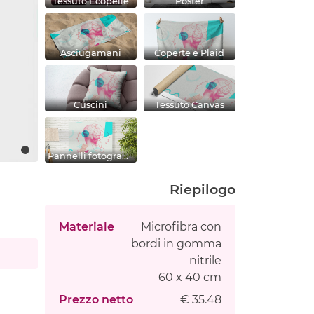
Tessuto Ecopelle
Poster
Asciugamani
Coperte e Plaid
Cuscini
Tessuto Canvas
Pannelli fotografici
Riepilogo
Materiale
Microfibra con
bordi in gomma
nitrile
60 x 40 cm
Prezzo netto
€ 35.48