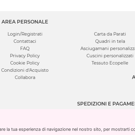
AREA PERSONALE
Login/Registrati
Carta da Parati
Contattaci
Quadri in tela
FAQ
Asciugamani personalizz
Privacy Policy
Cuscini personalizzati
Cookie Policy
Tessuto Ecopelle
Condizioni d'Acquisto
A
Collabora
SPEDIZIONI E PAGAME
e la tua esperienza di navigazione nel nostro sito, per mostrarti cont
e la tua esperienza di navigazione nel nostro sito, per mostrarti cont