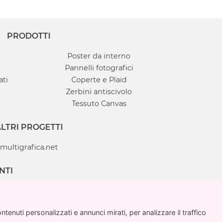
PRODOTTI
Poster da interno
Pannelli fotografici
ati
Coperte e Plaid
Zerbini antiscivolo
Tessuto Canvas
LTRI PROGETTI
multigrafica.net
NTI
enuti personalizzati e annunci mirati, per analizzare il traffico
enuti personalizzati e annunci mirati, per analizzare il traffico