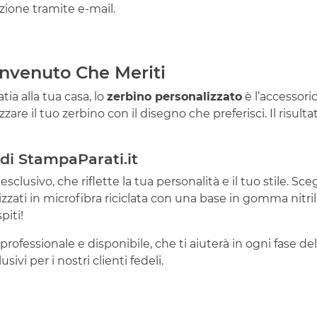
ione tramite e-mail.
Benvenuto Che Meriti
tia alla tua casa, lo
zerbino personalizzato
è l’accessorio
are il tuo zerbino con il disegno che preferisci. Il risulta
i di StampaParati.it
usivo, che riflette la tua personalità e il tuo stile. Scegl
zzati in microfibra riciclata con una base in gomma nitrile
piti!
professionale e disponibile, che ti aiuterà in ogni fase del
sivi per i nostri clienti fedeli.