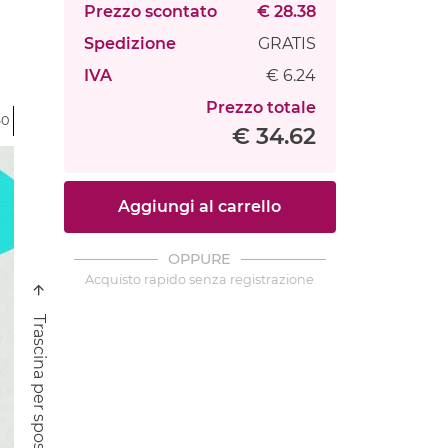
Prezzo scontato
€ 28.38
Spedizione
GRATIS
IVA
€ 6.24
Prezzo totale
60
€ 34.62
Aggiungi al carrello
OPPURE
Acquisto rapido senza registrazione
Trascina per spostare