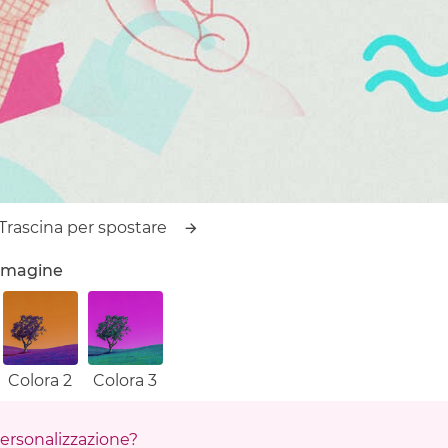
Trascina per spostare
'immagine
Colora 2
Colora 3
 personalizzazione?