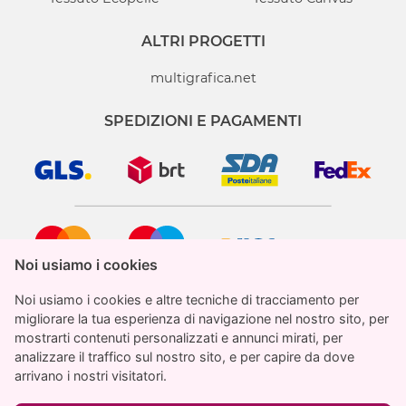
ALTRI PROGETTI
multigrafica.net
SPEDIZIONI E PAGAMENTI
Noi usiamo i cookies
Noi usiamo i cookies
Noi usiamo i cookies e altre tecniche di tracciamento per
Noi usiamo i cookies e altre tecniche di tracciamento per
migliorare la tua esperienza di navigazione nel nostro sito, per
migliorare la tua esperienza di navigazione nel nostro sito, per
mostrarti contenuti personalizzati e annunci mirati, per
mostrarti contenuti personalizzati e annunci mirati, per
analizzare il traffico sul nostro sito, e per capire da dove
analizzare il traffico sul nostro sito, e per capire da dove
StampaParati.it è un marchio registrato di proprietà
arrivano i nostri visitatori.
arrivano i nostri visitatori.
di Multigrafica Adv SRL
€ 34.62
Totale
IVA inclusa