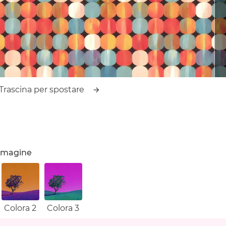
Trascina per spostare
'immagine
Colora 2
Colora 3