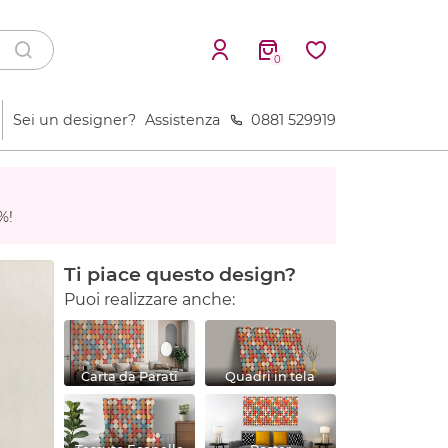
0
Sei un designer?
Assistenza
0881 529919
%!
Ti piace questo design?
Puoi realizzare anche:
Carta da Parati
Quadri in tela