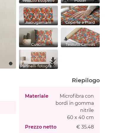
Tessuto Ecopelle
Poster
Asciugamani
Coperte e Plaid
Cuscini
Tessuto Canvas
Pannelli fotografici
Riepilogo
Materiale
Microfibra con
bordi in gomma
nitrile
60 x 40 cm
Prezzo netto
€ 35.48