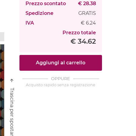
Prezzo scontato
€ 28.38
Spedizione
GRATIS
IVA
€ 6.24
Prezzo totale
€ 34.62
Aggiungi al carrello
OPPURE
Acquisto rapido senza registrazione
Trascina per spostare