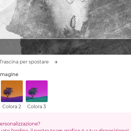
Trascina per spostare
'immagine
Colora 2
Colora 3
 personalizzazione?
ato l'ordine, il nostro team grafico è a tua disposizione!