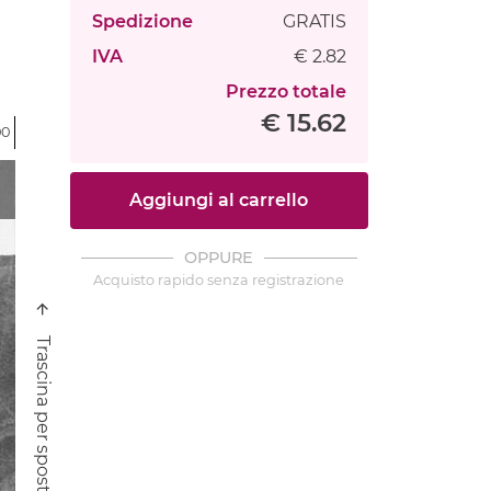
Spedizione
GRATIS
IVA
€ 2.82
Prezzo totale
€ 15.62
00
Aggiungi al carrello
OPPURE
Acquisto rapido senza registrazione
Trascina per spostare