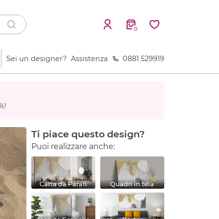
0
Sei un designer?
Assistenza
0881 529919
%!
Ti piace questo design?
Puoi realizzare anche:
Carta da Parati
Quadri in tela