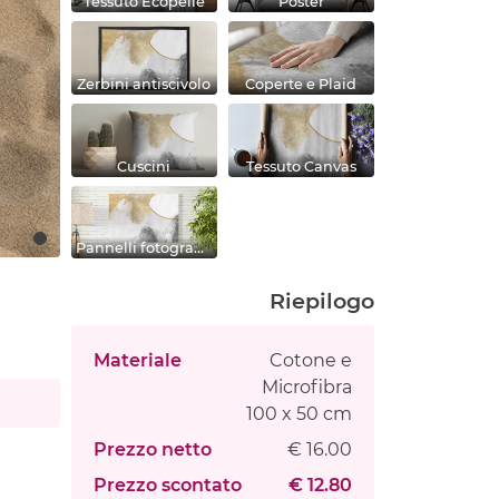
Tessuto Ecopelle
Poster
Zerbini antiscivolo
Coperte e Plaid
Cuscini
Tessuto Canvas
Pannelli fotografici
Riepilogo
Materiale
Cotone e
Microfibra
100 x 50 cm
Prezzo netto
€ 16.00
Prezzo scontato
€ 12.80