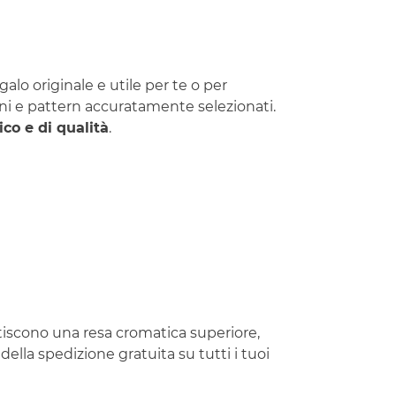
a
alo originale e utile per te o per
ini e pattern accuratamente selezionati.
co e di qualità
.
ntiscono una resa cromatica superiore,
ella spedizione gratuita su tutti i tuoi