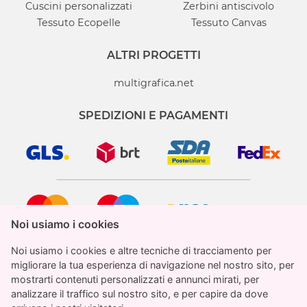
Cuscini personalizzati
Zerbini antiscivolo
Tessuto Ecopelle
Tessuto Canvas
ALTRI PROGETTI
multigrafica.net
SPEDIZIONI E PAGAMENTI
Noi usiamo i cookies
Noi usiamo i cookies
Noi usiamo i cookies e altre tecniche di tracciamento per
Noi usiamo i cookies e altre tecniche di tracciamento per
migliorare la tua esperienza di navigazione nel nostro sito, per
migliorare la tua esperienza di navigazione nel nostro sito, per
mostrarti contenuti personalizzati e annunci mirati, per
mostrarti contenuti personalizzati e annunci mirati, per
analizzare il traffico sul nostro sito, e per capire da dove
analizzare il traffico sul nostro sito, e per capire da dove
StampaParati.it è un marchio registrato di proprietà