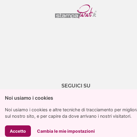
SEGUICI SU
Noi usiamo i cookies
Noi usiamo i cookies
Noi usiamo i cookies e altre tecniche di tracciamento per migliorar
Noi usiamo i cookies e altre tecniche di tracciamento per migliorar
sul nostro sito, e per capire da dove arrivano i nostri visitatori.
sul nostro sito, e per capire da dove arrivano i nostri visitatori.
StampaPar
Accetto
Accetto
Cambia le mie impostazioni
Cambia le mie impostazioni
© 202