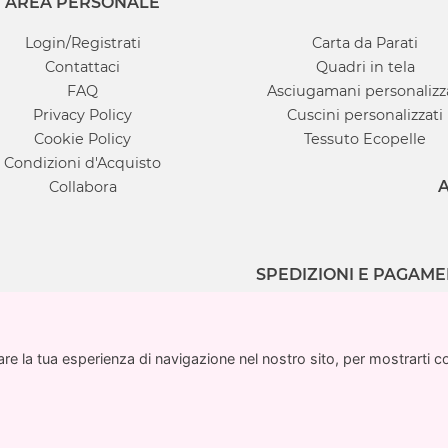
AREA PERSONALE
Login/Registrati
Carta da Parati
Contattaci
Quadri in tela
FAQ
Asciugamani personalizz
Privacy Policy
Cuscini personalizzati
Cookie Policy
Tessuto Ecopelle
Condizioni d'Acquisto
A
Collabora
SPEDIZIONI E PAGAME
e la tua esperienza di navigazione nel nostro sito, per mostrarti cont
e la tua esperienza di navigazione nel nostro sito, per mostrarti cont
ati.it è un marchio registrato di proprietà di Multigrafi
6 stampaparati.it |
info@stampaparati.it
| P.IVA IT03186