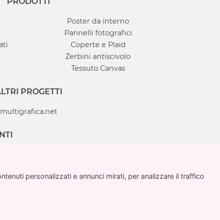
PRODOTTI
Poster da interno
Pannelli fotografici
ati
Coperte e Plaid
Zerbini antiscivolo
Tessuto Canvas
LTRI PROGETTI
multigrafica.net
NTI
enuti personalizzati e annunci mirati, per analizzare il traffico
enuti personalizzati e annunci mirati, per analizzare il traffico
ca Adv SRL
970715