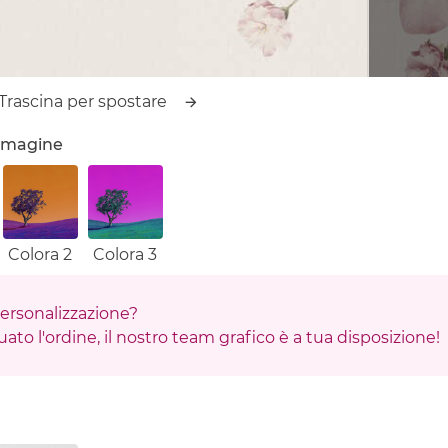
Trascina per spostare
'immagine
Colora 2
Colora 3
 personalizzazione?
ato l'ordine, il nostro team grafico è a tua disposizione!