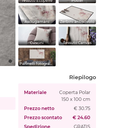
Tessuto Ecopelle
Poster
Asciugamani
Zerbini antiscivolo
Cuscini
Tessuto Canvas
Pannelli fotografici
Riepilogo
Materiale
Coperta Polar
150 x 100 cm
Prezzo netto
€ 30.75
Prezzo scontato
€ 24.60
Spedizione
GRATIS