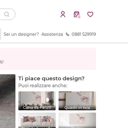
0
Sei un designer?
Assistenza
0881 529919
%!
Ti piace questo design?
Puoi realizzare anche:
Carta da Parati
Quadri in tela