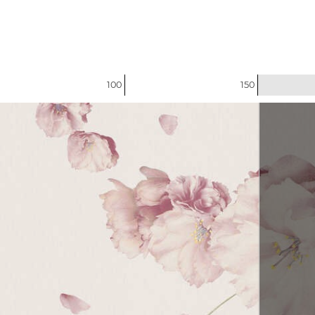
100
150