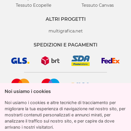
Tessuto Ecopelle
Tessuto Canvas
ALTRI PROGETTI
multigrafica.net
SPEDIZIONI E PAGAMENTI
Noi usiamo i cookies
Noi usiamo i cookies
Noi usiamo i cookies e altre tecniche di tracciamento per
Noi usiamo i cookies e altre tecniche di tracciamento per
migliorare la tua esperienza di navigazione nel nostro sito, per
migliorare la tua esperienza di navigazione nel nostro sito, per
mostrarti contenuti personalizzati e annunci mirati, per
mostrarti contenuti personalizzati e annunci mirati, per
analizzare il traffico sul nostro sito, e per capire da dove
analizzare il traffico sul nostro sito, e per capire da dove
StampaParati.it è un marchio registrato di proprietà
arrivano i nostri visitatori.
arrivano i nostri visitatori.