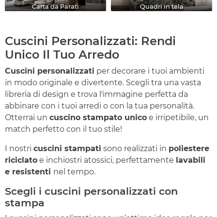
Carta da Parati
Quadri in tela
Cuscini Personalizzati: Rendi
Unico Il Tuo Arredo
Cuscini personalizzati
per decorare i tuoi ambienti
in modo originale e divertente. Scegli tra una vasta
libreria di design e trova l'immagine perfetta da
abbinare con i tuoi arredi o con la tua personalità.
Otterrai un
cuscino stampato unico
e irripetibile, un
match perfetto con il tuo stile!
I nostri
cuscini stampati
sono realizzati in
poliestere
riciclato
e inchiostri atossici, perfettamente
lavabili
e resistenti
nel tempo.
Scegli i cuscini personalizzati con
stampa