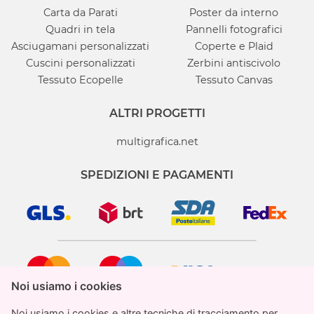
Carta da Parati
Poster da interno
Quadri in tela
Pannelli fotografici
Asciugamani personalizzati
Coperte e Plaid
Cuscini personalizzati
Zerbini antiscivolo
Tessuto Ecopelle
Tessuto Canvas
ALTRI PROGETTI
multigrafica.net
SPEDIZIONI E PAGAMENTI
Noi usiamo i cookies
Noi usiamo i cookies
Noi usiamo i cookies e altre tecniche di tracciamento per
Noi usiamo i cookies e altre tecniche di tracciamento per