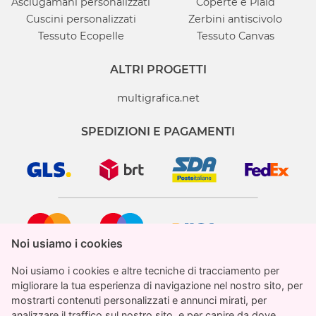
Asciugamani personalizzati
Coperte e Plaid
Cuscini personalizzati
Zerbini antiscivolo
Tessuto Ecopelle
Tessuto Canvas
ALTRI PROGETTI
multigrafica.net
SPEDIZIONI E PAGAMENTI
Noi usiamo i cookies
Noi usiamo i cookies
Noi usiamo i cookies e altre tecniche di tracciamento per
Noi usiamo i cookies e altre tecniche di tracciamento per
migliorare la tua esperienza di navigazione nel nostro sito, per
migliorare la tua esperienza di navigazione nel nostro sito, per
mostrarti contenuti personalizzati e annunci mirati, per
mostrarti contenuti personalizzati e annunci mirati, per
analizzare il traffico sul nostro sito, e per capire da dove
analizzare il traffico sul nostro sito, e per capire da dove