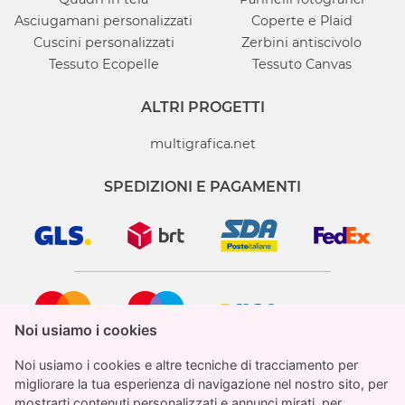
Asciugamani personalizzati
Coperte e Plaid
Cuscini personalizzati
Zerbini antiscivolo
Tessuto Ecopelle
Tessuto Canvas
ALTRI PROGETTI
multigrafica.net
SPEDIZIONI E PAGAMENTI
Noi usiamo i cookies
Noi usiamo i cookies
Noi usiamo i cookies e altre tecniche di tracciamento per
Noi usiamo i cookies e altre tecniche di tracciamento per
migliorare la tua esperienza di navigazione nel nostro sito, per
migliorare la tua esperienza di navigazione nel nostro sito, per
mostrarti contenuti personalizzati e annunci mirati, per
mostrarti contenuti personalizzati e annunci mirati, per