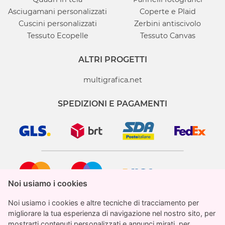
Asciugamani personalizzati
Coperte e Plaid
Cuscini personalizzati
Zerbini antiscivolo
Tessuto Ecopelle
Tessuto Canvas
ALTRI PROGETTI
multigrafica.net
SPEDIZIONI E PAGAMENTI
Noi usiamo i cookies
Noi usiamo i cookies
Noi usiamo i cookies e altre tecniche di tracciamento per
Noi usiamo i cookies e altre tecniche di tracciamento per
migliorare la tua esperienza di navigazione nel nostro sito, per
migliorare la tua esperienza di navigazione nel nostro sito, per
mostrarti contenuti personalizzati e annunci mirati, per
mostrarti contenuti personalizzati e annunci mirati, per