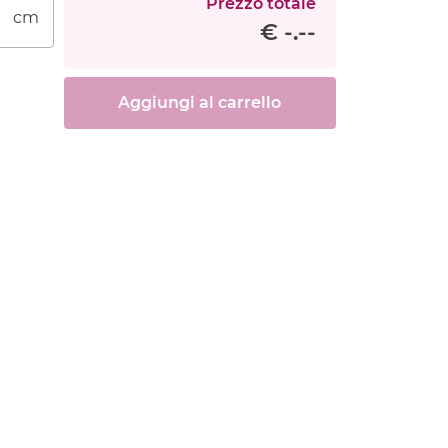
Prezzo totale
cm
€ -.--
Aggiungi al carrello