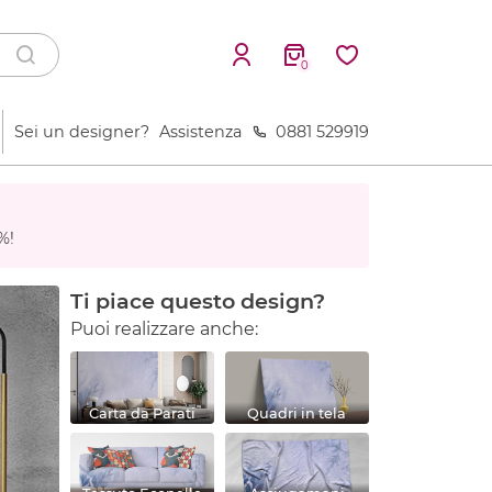
0
Sei un designer?
Assistenza
0881 529919
%!
Ti piace questo design?
Puoi realizzare anche:
Carta da Parati
Quadri in tela