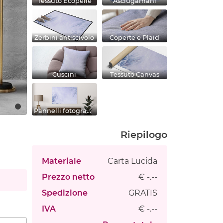
Tessuto Ecopelle
Asciugamani
Zerbini antiscivolo
Coperte e Plaid
Cuscini
Tessuto Canvas
Pannelli fotografici
Riepilogo
Materiale
Carta Lucida
Prezzo netto
€ -.--
Spedizione
GRATIS
IVA
€ -.--