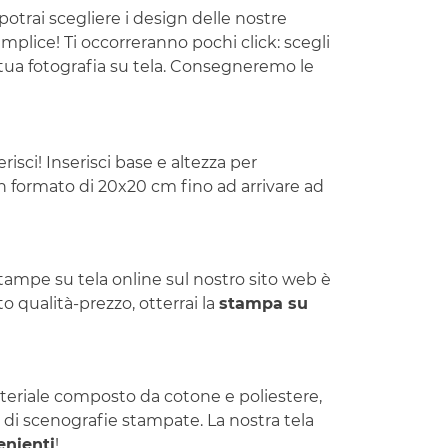
potrai scegliere i design delle nostre
mplice! Ti occorreranno pochi click: scegli
la tua fotografia su tela. Consegneremo le
isci! Inserisci base e altezza per
un formato di 20x20 cm fino ad arrivare ad
stampe su tela online sul nostro sito web è
o qualità-prezzo, otterrai la
stampa su
materiale composto da cotone e poliestere,
 di scenografie stampate. La nostra tela
enienti
!