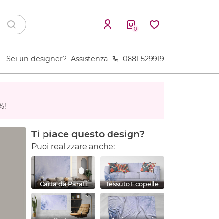
0
Sei un designer?
Assistenza
0881 529919
%!
Ti piace questo design?
Puoi realizzare anche:
Carta da Parati
Tessuto Ecopelle