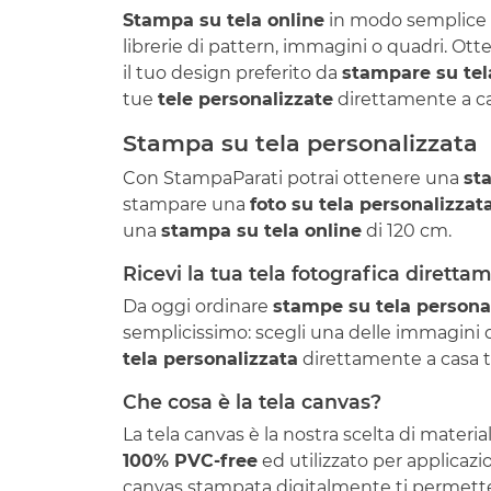
Stampa su tela online
in modo semplice e
librerie di pattern, immagini o quadri. Ot
il tuo design preferito da
stampare su tel
tue
tele personalizzate
direttamente a cas
Stampa su tela personalizzata
Con StampaParati potrai ottenere una
st
stampare una
foto su tela personalizzat
una
stampa su tela online
di 120 cm.
Ricevi la tua tela fotografica diretta
Da oggi ordinare
stampe su tela persona
semplicissimo: scegli una delle immagini da
tela personalizzata
direttamente a casa tu
Che cosa è la tela canvas?
La tela canvas è la nostra scelta di mater
100% PVC-free
ed utilizzato per applicazi
canvas stampata digitalmente ti permetterà