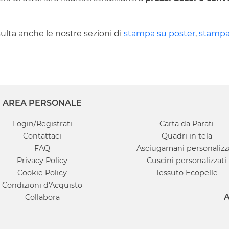
ulta anche le nostre sezioni di
stampa su poster
,
stampa
AREA PERSONALE
Login/Registrati
Carta da Parati
Contattaci
Quadri in tela
FAQ
Asciugamani personalizz
Privacy Policy
Cuscini personalizzati
Cookie Policy
Tessuto Ecopelle
Condizioni d'Acquisto
A
Collabora