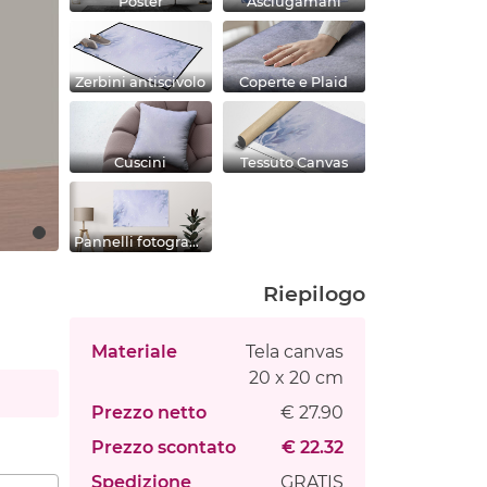
Poster
Asciugamani
Zerbini antiscivolo
Coperte e Plaid
Cuscini
Tessuto Canvas
Pannelli fotografici
Riepilogo
Materiale
Tela canvas
20 x 20 cm
Prezzo netto
€ 27.90
Prezzo scontato
€ 22.32
Spedizione
GRATIS