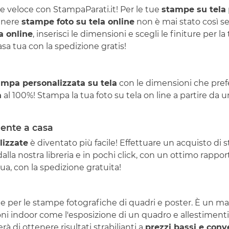
 veloce con StampaParati.it! Per le tue
stampe su tela
tenere
stampe foto su tela online
non è mai stato così se
a online
, inserisci le dimensioni e scegli le finiture per 
a tua con la spedizione gratis!
ampa personalizzata su tela
con le dimensioni che prefer
a
al 100%! Stampa la tua foto su tela on line a partire da 
mente a casa
lizzate
è diventato più facile! Effettuare un acquisto di 
lla nostra libreria e in pochi click, con un ottimo rapport
a, con la spedizione gratuita!
iale per le stampe fotografiche di quadri e poster. È un 
oni indoor come l'esposizione di un quadro e allestimenti
 di ottenere risultati strabilianti a
prezzi bassi e conv