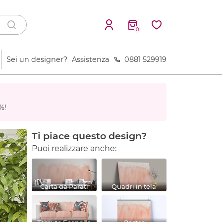
0
Sei un designer?
Assistenza
0881 529919
%!
Ti piace questo design?
Puoi realizzare anche:
Carta da Parati
Quadri in tela