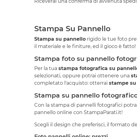
Riceverai una conferma di avvenuta spediz
Stampa Su Pannello
Stampa su pannello
rigido le tue foto pr
il materiale e le finiture, ed il gioco è fatt
Stampa foto su pannello fotogr
Per la tua
stampa fotografica su pannell
selezionati, oppure potrai ottenere una
st
completato l'acquisto: otterrai
stampe su 
Stampa su pannello fotografic
Con la stampa di pannelli fotografici potr
pannello online con StampaParati.it!
Scegli il design che preferisci, il formato d
Foto pannelli online: prezzi