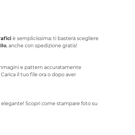
afici
è semplicissima: ti basterà scegliere
llo
, anche con spedizione gratis!
i immagini e pattern accuratamente
rica il tuo file ora o dopo aver
ed elegante! Scopri come stampare foto su