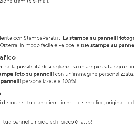
ione tramite e-mail.
eferite con StampaParati.it! La
stampa su pannelli fotogr
o! Otterrai in modo facile e veloce le tue
stampe su panne
afico
o
hai la possibilità di scegliere tra un ampio catalogo d
ampa foto su pannelli
con un'immagine personalizzata. Ca
pannelli
personalizzate al 100%!
o
ai decorare i tuoi ambienti in modo semplice, originale 
el tuo pannello rigido ed il gioco è fatto!