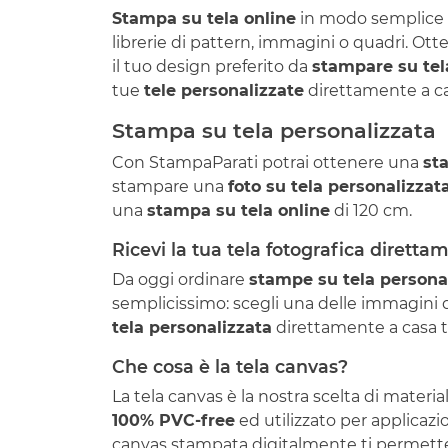
Stampa su tela online
in modo semplice e
librerie di pattern, immagini o quadri. Ot
il tuo design preferito da
stampare su tel
tue
tele personalizzate
direttamente a cas
Stampa su tela personalizzata
Con StampaParati potrai ottenere una
st
stampare una
foto su tela personalizzat
una
stampa su tela online
di 120 cm.
Ricevi la tua tela fotografica diretta
Da oggi ordinare
stampe su tela persona
semplicissimo: scegli una delle immagini da
tela personalizzata
direttamente a casa tu
Che cosa è la tela canvas?
La tela canvas è la nostra scelta di mater
100% PVC-free
ed utilizzato per applicazi
canvas stampata digitalmente ti permetterà