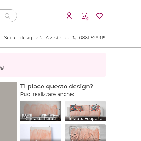
0
Sei un designer?
Assistenza
0881 529919
%!
Ti piace questo design?
Puoi realizzare anche:
Carta da Parati
Tessuto Ecopelle