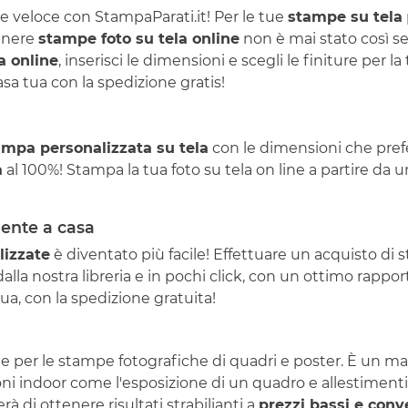
 veloce con StampaParati.it! Per le tue
stampe su tela
tenere
stampe foto su tela online
non è mai stato così se
a online
, inserisci le dimensioni e scegli le finiture per 
a tua con la spedizione gratis!
ampa personalizzata su tela
con le dimensioni che prefer
a
al 100%! Stampa la tua foto su tela on line a partire da 
mente a casa
lizzate
è diventato più facile! Effettuare un acquisto di 
lla nostra libreria e in pochi click, con un ottimo rapport
a, con la spedizione gratuita!
iale per le stampe fotografiche di quadri e poster. È un 
oni indoor come l'esposizione di un quadro e allestimenti
 di ottenere risultati strabilianti a
prezzi bassi e conv