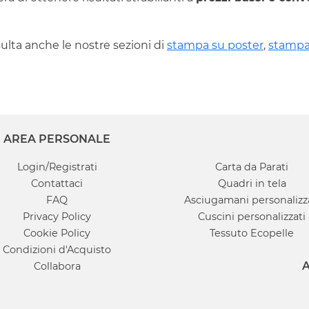
ulta anche le nostre sezioni di
stampa su poster
,
stampa
AREA PERSONALE
Login/Registrati
Carta da Parati
Contattaci
Quadri in tela
FAQ
Asciugamani personalizz
Privacy Policy
Cuscini personalizzati
Cookie Policy
Tessuto Ecopelle
Condizioni d'Acquisto
A
Collabora