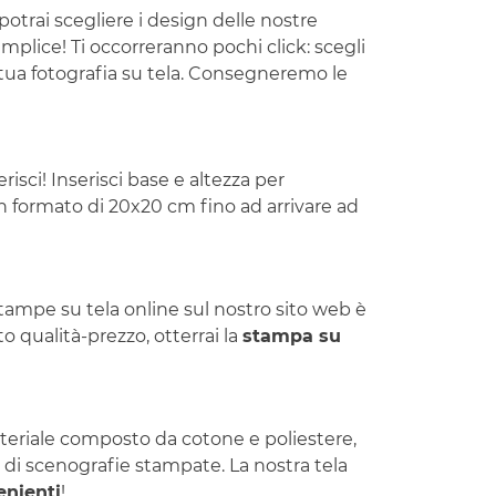
potrai scegliere i design delle nostre
mplice! Ti occorreranno pochi click: scegli
la tua fotografia su tela. Consegneremo le
isci! Inserisci base e altezza per
un formato di 20x20 cm fino ad arrivare ad
stampe su tela online sul nostro sito web è
o qualità-prezzo, otterrai la
stampa su
materiale composto da cotone e poliestere,
 di scenografie stampate. La nostra tela
enienti
!