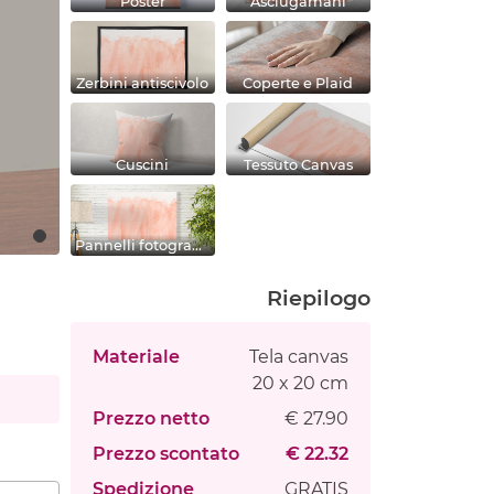
Poster
Asciugamani
Zerbini antiscivolo
Coperte e Plaid
Cuscini
Tessuto Canvas
Pannelli fotografici
Riepilogo
Materiale
Tela canvas
20 x 20 cm
Prezzo netto
€ 27.90
Prezzo scontato
€ 22.32
Spedizione
GRATIS