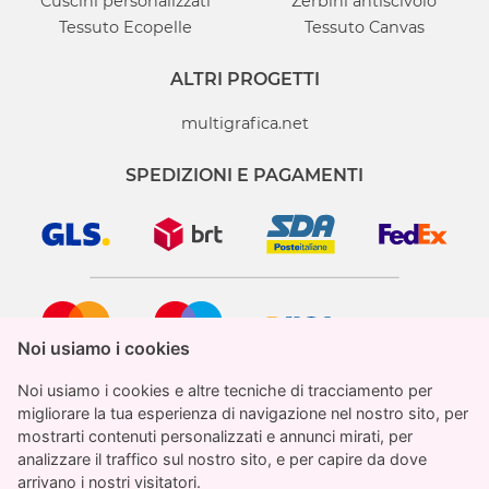
Cuscini personalizzati
Zerbini antiscivolo
Tessuto Ecopelle
Tessuto Canvas
ALTRI PROGETTI
multigrafica.net
SPEDIZIONI E PAGAMENTI
Noi usiamo i cookies
Noi usiamo i cookies
Noi usiamo i cookies e altre tecniche di tracciamento per
Noi usiamo i cookies e altre tecniche di tracciamento per
migliorare la tua esperienza di navigazione nel nostro sito, per
migliorare la tua esperienza di navigazione nel nostro sito, per
mostrarti contenuti personalizzati e annunci mirati, per
mostrarti contenuti personalizzati e annunci mirati, per
analizzare il traffico sul nostro sito, e per capire da dove
analizzare il traffico sul nostro sito, e per capire da dove
StampaParati.it è un marchio registrato di proprietà
arrivano i nostri visitatori.
arrivano i nostri visitatori.