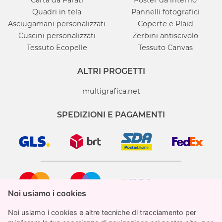
Quadri in tela
Pannelli fotografici
Asciugamani personalizzati
Coperte e Plaid
Cuscini personalizzati
Zerbini antiscivolo
Tessuto Ecopelle
Tessuto Canvas
ALTRI PROGETTI
multigrafica.net
SPEDIZIONI E PAGAMENTI
Noi usiamo i cookies
Noi usiamo i cookies
Noi usiamo i cookies e altre tecniche di tracciamento per
Noi usiamo i cookies e altre tecniche di tracciamento per