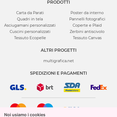
PRODOTTI
Carta da Parati
Poster da interno
Quadri in tela
Pannelli fotografici
Asciugamani personalizzati
Coperte e Plaid
Cuscini personalizzati
Zerbini antiscivolo
Tessuto Ecopelle
Tessuto Canvas
ALTRI PROGETTI
multigrafica.net
SPEDIZIONI E PAGAMENTI
Noi usiamo i cookies
Noi usiamo i cookies