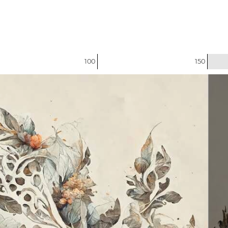
100
150