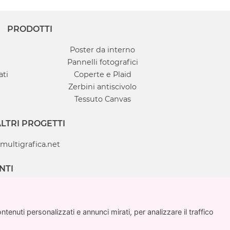
PRODOTTI
Poster da interno
Pannelli fotografici
ati
Coperte e Plaid
Zerbini antiscivolo
Tessuto Canvas
LTRI PROGETTI
multigrafica.net
NTI
enuti personalizzati e annunci mirati, per analizzare il traffico
enuti personalizzati e annunci mirati, per analizzare il traffico