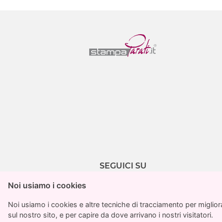
SEGUICI SU
Noi usiamo i cookies
Noi usiamo i cookies
Noi usiamo i cookies e altre tecniche di tracciamento per migliorar
Noi usiamo i cookies e altre tecniche di tracciamento per migliorar
sul nostro sito, e per capire da dove arrivano i nostri visitatori.
sul nostro sito, e per capire da dove arrivano i nostri visitatori.