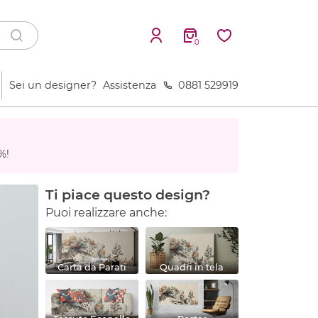
0
Sei un designer?
Assistenza
0881 529919
%!
Ti piace questo design?
Puoi realizzare anche:
Carta da Parati
Quadri in tela