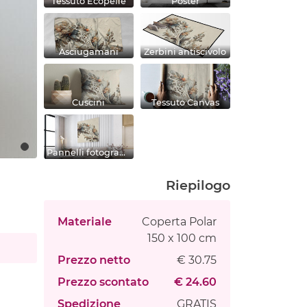
Tessuto Ecopelle
Poster
Asciugamani
Zerbini antiscivolo
Cuscini
Tessuto Canvas
Pannelli fotografici
Riepilogo
Materiale
Coperta Polar
150 x 100 cm
Prezzo netto
€ 30.75
Prezzo scontato
€ 24.60
Spedizione
GRATIS