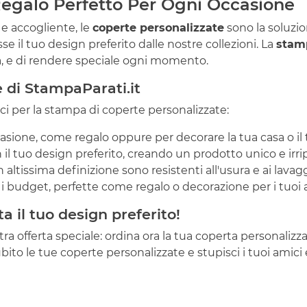
 Regalo Perfetto Per Ogni Occasione
 e accogliente, le
coperte personalizzate
sono la soluzio
e il tuo design preferito dalle nostre collezioni. La
stam
tà, e di rendere speciale ogni momento.
e di StampaParati.it
ici per la stampa di coperte personalizzate:
casione, come regalo oppure per decorare la tua casa o il t
 il tuo design preferito, creando un prodotto unico e irrip
 altissima definizione sono resistenti all'usura e ai lavagg
i budget, perfette come regalo o decorazione per i tuoi 
 il tuo design preferito!
 offerta speciale: ordina ora la tua coperta personalizza
bito le tue coperte personalizzate e stupisci i tuoi amici e