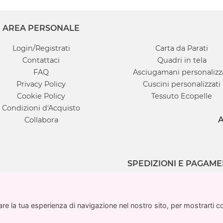
AREA PERSONALE
Login/Registrati
Carta da Parati
Contattaci
Quadri in tela
FAQ
Asciugamani personalizz
Privacy Policy
Cuscini personalizzati
Cookie Policy
Tessuto Ecopelle
Condizioni d'Acquisto
A
Collabora
SPEDIZIONI E PAGAME
e la tua esperienza di navigazione nel nostro sito, per mostrarti cont
e la tua esperienza di navigazione nel nostro sito, per mostrarti cont