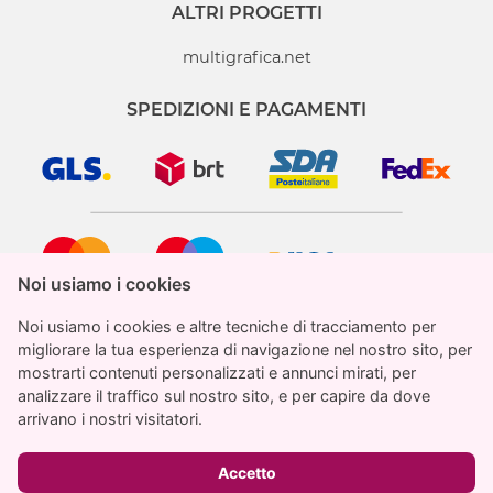
ALTRI PROGETTI
multigrafica.net
SPEDIZIONI E PAGAMENTI
Noi usiamo i cookies
Noi usiamo i cookies
Noi usiamo i cookies e altre tecniche di tracciamento per
Noi usiamo i cookies e altre tecniche di tracciamento per
migliorare la tua esperienza di navigazione nel nostro sito, per
migliorare la tua esperienza di navigazione nel nostro sito, per
mostrarti contenuti personalizzati e annunci mirati, per
mostrarti contenuti personalizzati e annunci mirati, per
analizzare il traffico sul nostro sito, e per capire da dove
analizzare il traffico sul nostro sito, e per capire da dove
StampaParati.it è un marchio registrato di proprietà
arrivano i nostri visitatori.
arrivano i nostri visitatori.
di Multigrafica Adv SRL
€ 27.23
Totale
IVA inclusa
© 2026 stampaparati.it
Accetto
Accetto