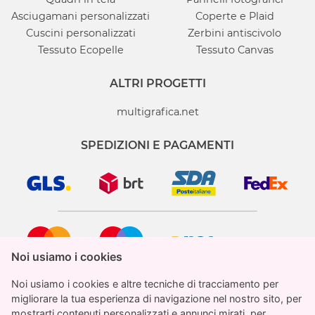
Asciugamani personalizzati
Coperte e Plaid
Cuscini personalizzati
Zerbini antiscivolo
Tessuto Ecopelle
Tessuto Canvas
ALTRI PROGETTI
multigrafica.net
SPEDIZIONI E PAGAMENTI
Noi usiamo i cookies
Noi usiamo i cookies
Noi usiamo i cookies e altre tecniche di tracciamento per
Noi usiamo i cookies e altre tecniche di tracciamento per
migliorare la tua esperienza di navigazione nel nostro sito, per
migliorare la tua esperienza di navigazione nel nostro sito, per
mostrarti contenuti personalizzati e annunci mirati, per
mostrarti contenuti personalizzati e annunci mirati, per