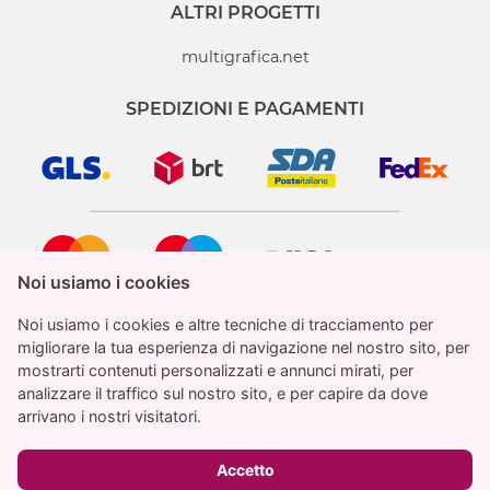
ALTRI PROGETTI
multigrafica.net
SPEDIZIONI E PAGAMENTI
Noi usiamo i cookies
Noi usiamo i cookies
Noi usiamo i cookies e altre tecniche di tracciamento per
Noi usiamo i cookies e altre tecniche di tracciamento per
migliorare la tua esperienza di navigazione nel nostro sito, per
migliorare la tua esperienza di navigazione nel nostro sito, per
mostrarti contenuti personalizzati e annunci mirati, per
mostrarti contenuti personalizzati e annunci mirati, per
analizzare il traffico sul nostro sito, e per capire da dove
analizzare il traffico sul nostro sito, e per capire da dove
StampaParati.it è un marchio registrato di proprietà
arrivano i nostri visitatori.
arrivano i nostri visitatori.
di Multigrafica Adv SRL
€ 27.23
Totale
IVA inclusa
© 2026 stampaparati.it
Accetto
Accetto