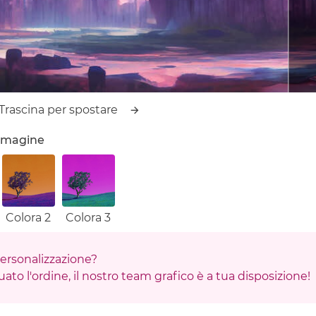
Trascina per spostare
'immagine
Colora 2
Colora 3
 personalizzazione?
ato l'ordine, il nostro team grafico è a tua disposizione!