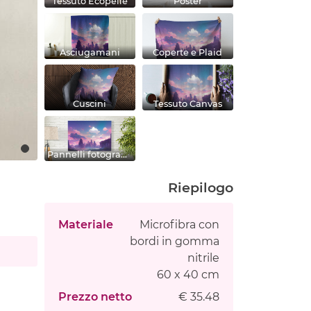
Tessuto Ecopelle
Poster
Asciugamani
Coperte e Plaid
Cuscini
Tessuto Canvas
Pannelli fotografici
Riepilogo
Materiale
Microfibra con
bordi in gomma
nitrile
60 x 40 cm
Prezzo netto
€ 35.48