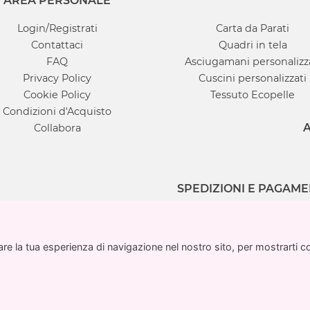
AREA PERSONALE
Login/Registrati
Carta da Parati
Contattaci
Quadri in tela
FAQ
Asciugamani personalizz
Privacy Policy
Cuscini personalizzati
Cookie Policy
Tessuto Ecopelle
Condizioni d'Acquisto
A
Collabora
SPEDIZIONI E PAGAME
e la tua esperienza di navigazione nel nostro sito, per mostrarti cont
e la tua esperienza di navigazione nel nostro sito, per mostrarti cont
ati.it è un marchio registrato di proprietà di Multigrafi
6 stampaparati.it |
info@stampaparati.it
| P.IVA IT03186