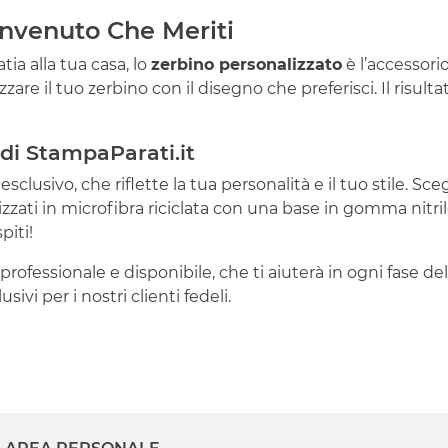
Benvenuto Che Meriti
tia alla tua casa, lo
zerbino personalizzato
è l’accessorio
are il tuo zerbino con il disegno che preferisci. Il risulta
i di StampaParati.it
usivo, che riflette la tua personalità e il tuo stile. Scegl
zzati in microfibra riciclata con una base in gomma nitrile
piti!
professionale e disponibile, che ti aiuterà in ogni fase del
sivi per i nostri clienti fedeli.