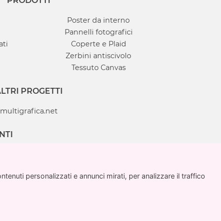
PRODOTTI
Poster da interno
Pannelli fotografici
ati
Coperte e Plaid
Zerbini antiscivolo
Tessuto Canvas
LTRI PROGETTI
multigrafica.net
NTI
enuti personalizzati e annunci mirati, per analizzare il traffico
enuti personalizzati e annunci mirati, per analizzare il traffico
ca Adv SRL
970715