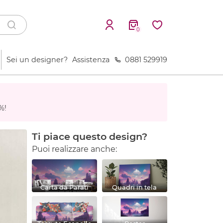
0
Sei un designer?
Assistenza
0881 529919
%!
Ti piace questo design?
Puoi realizzare anche:
Carta da Parati
Quadri in tela