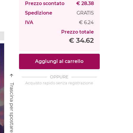
Prezzo scontato
€ 28.38
Spedizione
GRATIS
IVA
€ 6.24
Prezzo totale
€ 34.62
Aggiungi al carrello
OPPURE
Acquisto rapido senza registrazione
Trascina per spostare