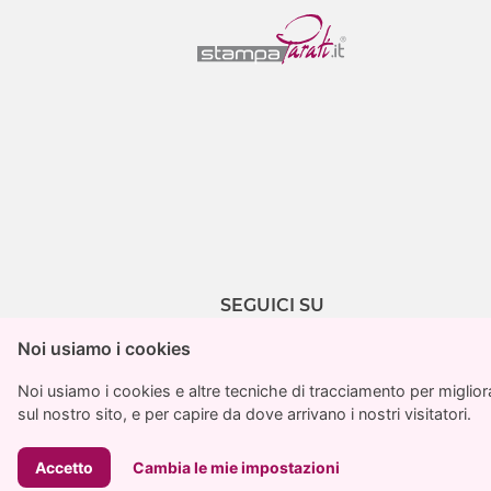
SEGUICI SU
Noi usiamo i cookies
Noi usiamo i cookies
Noi usiamo i cookies e altre tecniche di tracciamento per migliorar
Noi usiamo i cookies e altre tecniche di tracciamento per migliorar
sul nostro sito, e per capire da dove arrivano i nostri visitatori.
sul nostro sito, e per capire da dove arrivano i nostri visitatori.
StampaPar
Accetto
Accetto
Cambia le mie impostazioni
Cambia le mie impostazioni
© 202