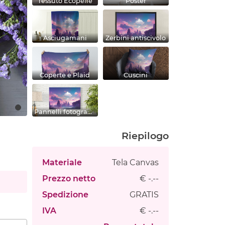
Tessuto Ecopelle
Poster
Asciugamani
Zerbini antiscivolo
Coperte e Plaid
Cuscini
Pannelli fotografici
Riepilogo
Materiale
Tela Canvas
Prezzo netto
€ -.--
Spedizione
GRATIS
IVA
€ -.--