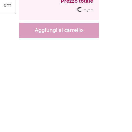
Prezzo totale
cm
€ -.--
Aggiungi al carrello