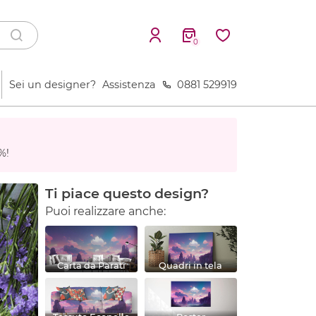
0
Sei un designer?
Assistenza
0881 529919
%!
Ti piace questo design?
Puoi realizzare anche:
Carta da Parati
Quadri in tela