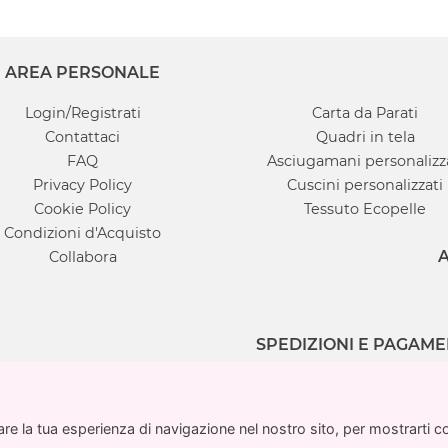
AREA PERSONALE
Login/Registrati
Carta da Parati
Contattaci
Quadri in tela
FAQ
Asciugamani personalizz
Privacy Policy
Cuscini personalizzati
Cookie Policy
Tessuto Ecopelle
Condizioni d'Acquisto
A
Collabora
SPEDIZIONI E PAGAME
e la tua esperienza di navigazione nel nostro sito, per mostrarti cont
e la tua esperienza di navigazione nel nostro sito, per mostrarti cont