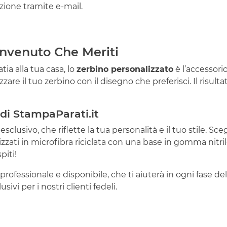
ione tramite e-mail.
Benvenuto Che Meriti
tia alla tua casa, lo
zerbino personalizzato
è l’accessorio
are il tuo zerbino con il disegno che preferisci. Il risulta
i di StampaParati.it
usivo, che riflette la tua personalità e il tuo stile. Scegl
zzati in microfibra riciclata con una base in gomma nitrile
piti!
professionale e disponibile, che ti aiuterà in ogni fase del
sivi per i nostri clienti fedeli.