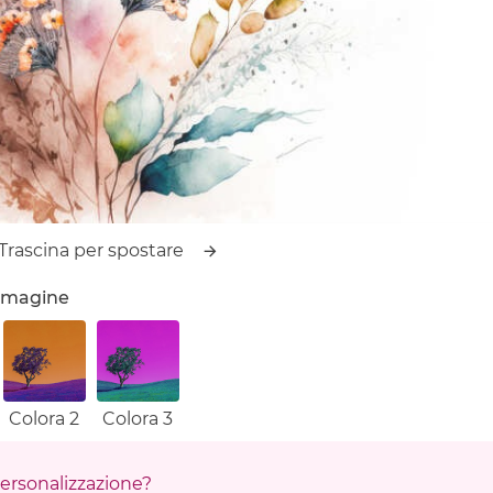
Trascina per spostare
'immagine
Colora 2
Colora 3
 personalizzazione?