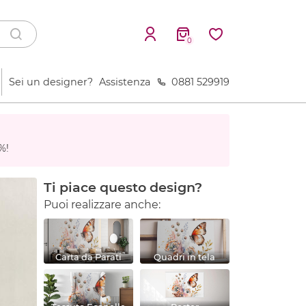
0
Sei un designer?
Assistenza
0881 529919
%!
Ti piace questo design?
Puoi realizzare anche:
Carta da Parati
Quadri in tela