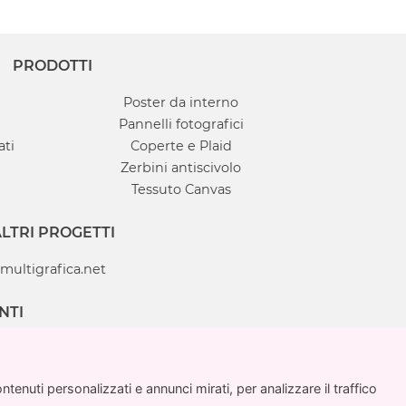
PRODOTTI
Poster da interno
Pannelli fotografici
ati
Coperte e Plaid
Zerbini antiscivolo
Tessuto Canvas
LTRI PROGETTI
multigrafica.net
NTI
enuti personalizzati e annunci mirati, per analizzare il traffico
enuti personalizzati e annunci mirati, per analizzare il traffico