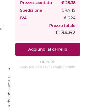
Prezzo scontato
€ 28.38
Spedizione
GRATIS
IVA
€ 6.24
Prezzo totale
60
€ 34.62
Aggiungi al carrello
OPPURE
Acquisto rapido senza registrazione
Trascina per spostare