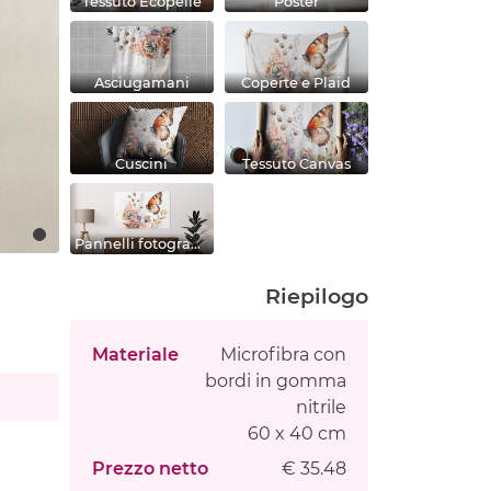
Tessuto Ecopelle
Poster
Asciugamani
Coperte e Plaid
Cuscini
Tessuto Canvas
Pannelli fotografici
Riepilogo
Materiale
Microfibra con
bordi in gomma
nitrile
60 x 40 cm
Prezzo netto
€ 35.48