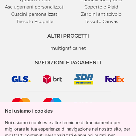
Asciugamani personalizzati
Coperte e Plaid
Cuscini personalizzati
Zerbini antiscivolo
Tessuto Ecopelle
Tessuto Canvas
ALTRI PROGETTI
multigrafica.net
SPEDIZIONI E PAGAMENTI
Noi usiamo i cookies
Noi usiamo i cookies
Noi usiamo i cookies e altre tecniche di tracciamento per
Noi usiamo i cookies e altre tecniche di tracciamento per
migliorare la tua esperienza di navigazione nel nostro sito, per
migliorare la tua esperienza di navigazione nel nostro sito, per
mostrarti contenuti personalizzati e annunci mirati, per
mostrarti contenuti personalizzati e annunci mirati, per