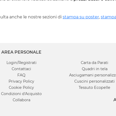
ulta anche le nostre sezioni di
stampa su poster
,
stampa
AREA PERSONALE
Login/Registrati
Carta da Parati
Contattaci
Quadri in tela
FAQ
Asciugamani personalizz
Privacy Policy
Cuscini personalizzati
Cookie Policy
Tessuto Ecopelle
Condizioni d'Acquisto
A
Collabora