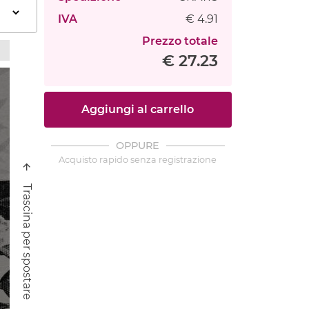
IVA
€ 4.91
Prezzo totale
€ 27.23
Aggiungi al carrello
OPPURE
Acquisto rapido senza registrazione
Trascina per spostare