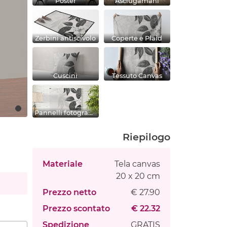
Poster
Asciugamani
Zerbini antiscivolo
Coperte e Plaid
Cuscini
Tessuto Canvas
Pannelli fotografici
Riepilogo
Materiale
Tela canvas
20 x 20 cm
Prezzo netto
€ 27.90
Prezzo scontato
€ 22.32
Spedizione
GRATIS