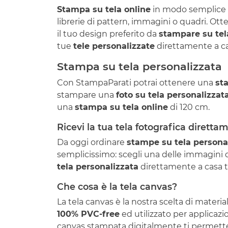
Stampa su tela online
in modo semplice e
librerie di pattern, immagini o quadri. Ot
il tuo design preferito da
stampare su tel
tue
tele personalizzate
direttamente a cas
Stampa su tela personalizzata
Con StampaParati potrai ottenere una
st
stampare una
foto su tela personalizzat
una
stampa su tela online
di 120 cm.
Ricevi la tua tela fotografica diretta
Da oggi ordinare
stampe su tela persona
semplicissimo: scegli una delle immagini da
tela personalizzata
direttamente a casa tu
Che cosa è la tela canvas?
La tela canvas è la nostra scelta di mater
100% PVC-free
ed utilizzato per applicazi
canvas stampata digitalmente ti permetterà