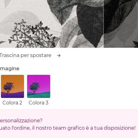
Trascina per spostare
'immagine
Colora 2
Colora 3
 personalizzazione?
ato l'ordine, il nostro team grafico è a tua disposizione!