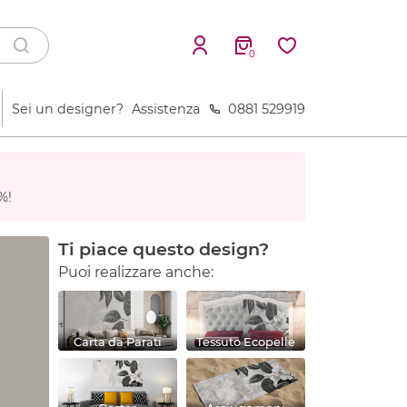
0
Sei un designer?
Assistenza
0881 529919
%!
Ti piace questo design?
Puoi realizzare anche:
Carta da Parati
Tessuto Ecopelle