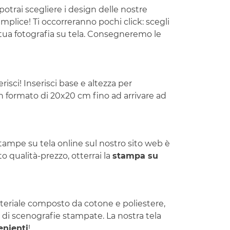
potrai scegliere i design delle nostre
mplice! Ti occorreranno pochi click: scegli
la tua fotografia su tela. Consegneremo le
isci! Inserisci base e altezza per
un formato di 20x20 cm fino ad arrivare ad
stampe su tela online sul nostro sito web è
o qualità-prezzo, otterrai la
stampa su
materiale composto da cotone e poliestere,
 di scenografie stampate. La nostra tela
enienti
!