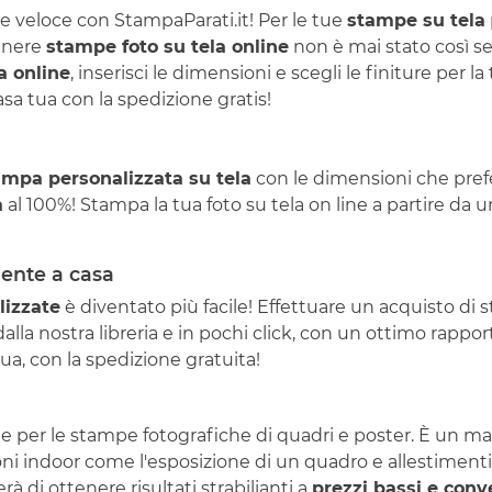
 veloce con StampaParati.it! Per le tue
stampe su tela
tenere
stampe foto su tela online
non è mai stato così se
a online
, inserisci le dimensioni e scegli le finiture per 
a tua con la spedizione gratis!
ampa personalizzata su tela
con le dimensioni che prefer
a
al 100%! Stampa la tua foto su tela on line a partire da 
mente a casa
lizzate
è diventato più facile! Effettuare un acquisto di 
lla nostra libreria e in pochi click, con un ottimo rapport
a, con la spedizione gratuita!
iale per le stampe fotografiche di quadri e poster. È un 
oni indoor come l'esposizione di un quadro e allestimenti
 di ottenere risultati strabilianti a
prezzi bassi e conv