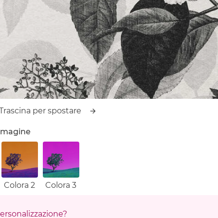
Trascina per spostare
'immagine
Colora 2
Colora 3
 personalizzazione?