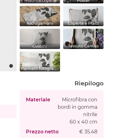
Tessuto Ecopelle
Poster
Asciugamani
Coperte e Plaid
Cuscini
Tessuto Canvas
Pannelli fotografici
Riepilogo
Materiale
Microfibra con
bordi in gomma
nitrile
60 x 40 cm
Prezzo netto
€ 35.48