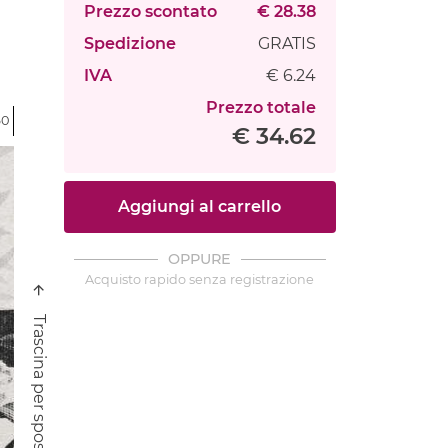
Prezzo scontato
€ 28.38
Spedizione
GRATIS
IVA
€ 6.24
Prezzo totale
60
€ 34.62
Aggiungi al carrello
OPPURE
Acquisto rapido senza registrazione
Trascina per spostare