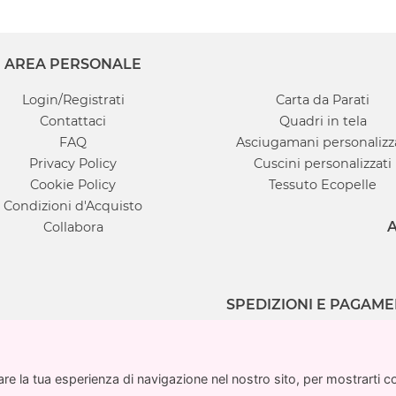
AREA PERSONALE
Login/Registrati
Carta da Parati
Contattaci
Quadri in tela
FAQ
Asciugamani personalizz
Privacy Policy
Cuscini personalizzati
Cookie Policy
Tessuto Ecopelle
Condizioni d'Acquisto
A
Collabora
SPEDIZIONI E PAGAME
e la tua esperienza di navigazione nel nostro sito, per mostrarti cont
e la tua esperienza di navigazione nel nostro sito, per mostrarti cont