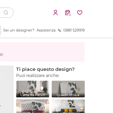
0
Sei un designer?
Assistenza
0881 529919
%!
Ti piace questo design?
Puoi realizzare anche:
Carta da Parati
Quadri in tela