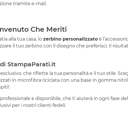
ione tramite e-mail.
Benvenuto Che Meriti
tia alla tua casa, lo
zerbino personalizzato
è l’accessorio
are il tuo zerbino con il disegno che preferisci. Il risulta
i di StampaParati.it
usivo, che riflette la tua personalità e il tuo stile. Scegl
zzati in microfibra riciclata con una base in gomma nitrile
piti!
professionale e disponibile, che ti aiuterà in ogni fase del
sivi per i nostri clienti fedeli.