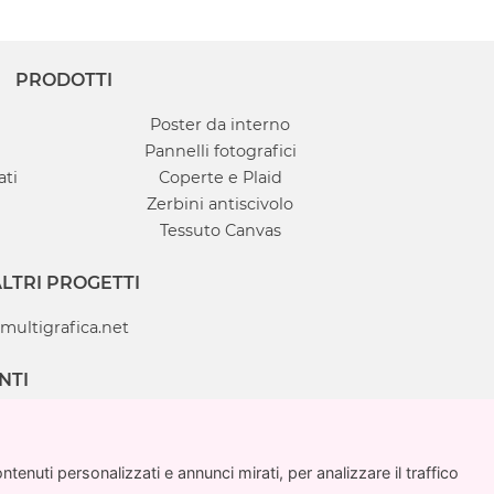
PRODOTTI
Poster da interno
Pannelli fotografici
ati
Coperte e Plaid
Zerbini antiscivolo
Tessuto Canvas
LTRI PROGETTI
multigrafica.net
NTI
enuti personalizzati e annunci mirati, per analizzare il traffico
enuti personalizzati e annunci mirati, per analizzare il traffico