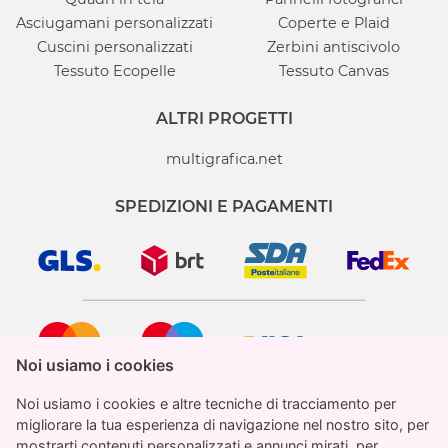
Asciugamani personalizzati
Coperte e Plaid
Cuscini personalizzati
Zerbini antiscivolo
Tessuto Ecopelle
Tessuto Canvas
ALTRI PROGETTI
multigrafica.net
SPEDIZIONI E PAGAMENTI
Noi usiamo i cookies
Noi usiamo i cookies
Noi usiamo i cookies e altre tecniche di tracciamento per
Noi usiamo i cookies e altre tecniche di tracciamento per
migliorare la tua esperienza di navigazione nel nostro sito, per
migliorare la tua esperienza di navigazione nel nostro sito, per
mostrarti contenuti personalizzati e annunci mirati, per
mostrarti contenuti personalizzati e annunci mirati, per