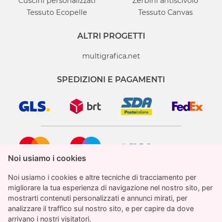
Cuscini personalizzati
Zerbini antiscivolo
Tessuto Ecopelle
Tessuto Canvas
ALTRI PROGETTI
multigrafica.net
SPEDIZIONI E PAGAMENTI
Noi usiamo i cookies
Noi usiamo i cookies
Noi usiamo i cookies e altre tecniche di tracciamento per
Noi usiamo i cookies e altre tecniche di tracciamento per
migliorare la tua esperienza di navigazione nel nostro sito, per
migliorare la tua esperienza di navigazione nel nostro sito, per
mostrarti contenuti personalizzati e annunci mirati, per
mostrarti contenuti personalizzati e annunci mirati, per
analizzare il traffico sul nostro sito, e per capire da dove
analizzare il traffico sul nostro sito, e per capire da dove
StampaParati.it è un marchio registrato di proprietà
arrivano i nostri visitatori.
arrivano i nostri visitatori.