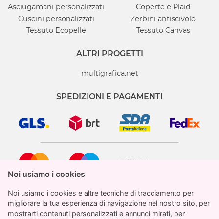
Asciugamani personalizzati
Coperte e Plaid
Cuscini personalizzati
Zerbini antiscivolo
Tessuto Ecopelle
Tessuto Canvas
ALTRI PROGETTI
multigrafica.net
SPEDIZIONI E PAGAMENTI
Noi usiamo i cookies
Noi usiamo i cookies
Noi usiamo i cookies e altre tecniche di tracciamento per
Noi usiamo i cookies e altre tecniche di tracciamento per
migliorare la tua esperienza di navigazione nel nostro sito, per
migliorare la tua esperienza di navigazione nel nostro sito, per
mostrarti contenuti personalizzati e annunci mirati, per
mostrarti contenuti personalizzati e annunci mirati, per